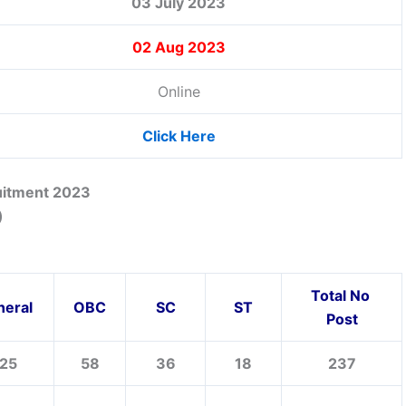
03 July 2023
02 Aug 2023
Online
Click Here
ruitment 2023
)
Total No
neral
OBC
SC
ST
Post
25
58
36
18
237