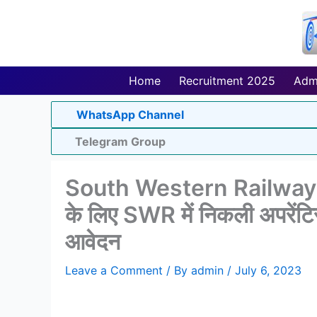
Skip
to
content
Home
Recruitment 2025
Adm
WhatsApp Channel
Telegram Group
South Western Railway 
के लिए SWR में निकली अपरेंटिस
आवेदन
Leave a Comment
/ By
admin
/
July 6, 2023