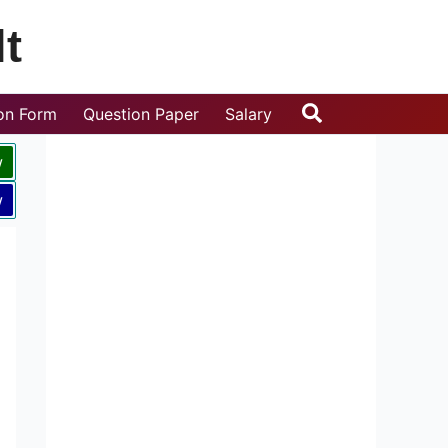
t
Search
ion Form
Question Paper
Salary
w
w