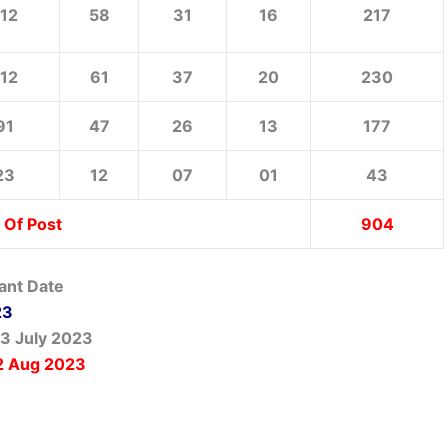
112
58
31
16
217
112
61
37
20
230
91
47
26
13
177
23
12
07
01
43
 Of Post
904
ant Date
23
03 July 2023
 Aug 2023