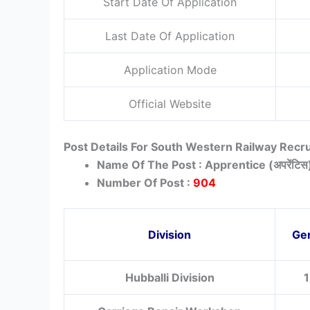
Start Date Of Application
Last Date Of Application
Application Mode
Official Website
Post Details For South Western Railway Rec
Name Of The Post : Apprentice (अपरेंटिस
Number Of Post :
904
Division
Ge
Hubballi Division
1