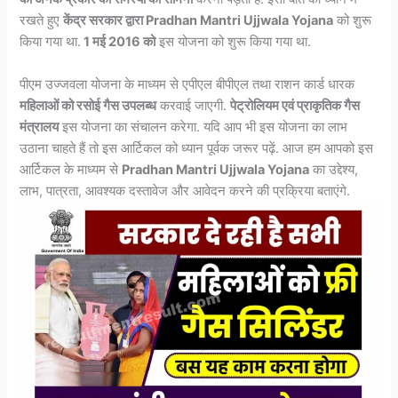
रखते हुए
केंद्र सरकार द्वारा Pradhan Mantri Ujjwala Yojana
को शुरू
किया गया था.
1 मई 2016 को
इस योजना को शुरू किया गया था.
पीएम उज्जवला योजना के माध्यम से एपीएल बीपीएल तथा राशन कार्ड धारक
महिलाओं को रसोई गैस उपलब्ध
करवाई जाएगी.
पेट्रोलियम एवं प्राकृतिक गैस
मंत्रालय
इस योजना का संचालन करेगा. यदि आप भी इस योजना का लाभ
उठाना चाहते हैं तो इस आर्टिकल को ध्यान पूर्वक जरूर पढ़ें. आज हम आपको इस
आर्टिकल के माध्यम से
Pradhan Mantri Ujjwala Yojana
का उद्देश्य,
लाभ, पात्रता, आवश्यक दस्तावेज और आवेदन करने की प्रक्रिया बताएंगे.