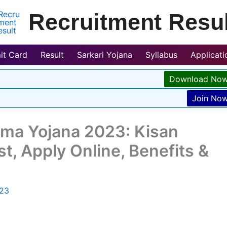
Recruitment Resul
it Card
Result
Sarkari Yojana
Syllabus
Applicat
Download No
Join No
ima Yojana 2023: Kisan
t, Apply Online, Benefits &
023