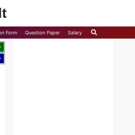
t
Search
ion Form
Question Paper
Salary
w
w