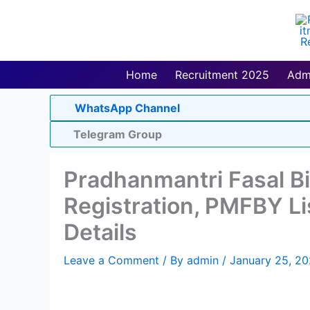
Skip
to
content
Home
Recruitment 2025
Adm
WhatsApp Channel
Telegram Group
Pradhanmantri Fasal B
Registration, PMFBY Lis
Details
Leave a Comment
/ By
admin
/
January 25, 2