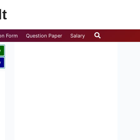
t
Search
ion Form
Question Paper
Salary
w
w