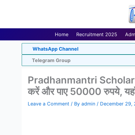
Skip
to
content
Home
Recruitment 2025
Adm
WhatsApp Channel
Telegram Group
Pradhanmantri Scholar
करें और पाए 50000 रुपये, यहाँ 
Leave a Comment
/ By
admin
/
December 29,