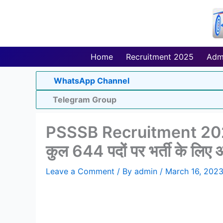
Skip
to
content
Home
Recruitment 2025
Adm
WhatsApp Channel
Telegram Group
PSSSB Recruitment 2023 | प
कुल 644 पदों पर भर्ती के लिए 
Leave a Comment
/ By
admin
/
March 16, 202