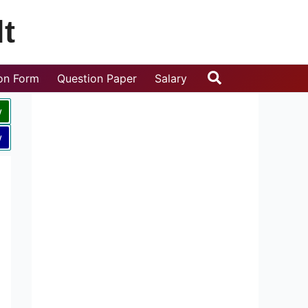
t
Search
ion Form
Question Paper
Salary
w
w