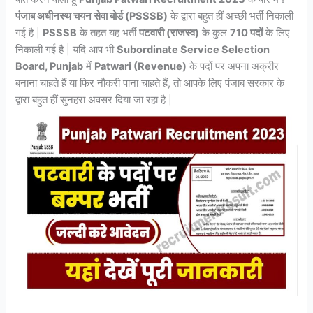
पंजाब अधीनस्थ चयन सेवा बोर्ड (PSSSB)
के द्वारा बहुत हीं अच्छी भर्ती निकाली
गई है |
PSSSB
के तहत यह भर्ती
पटवारी (राजस्व)
के कुल
710 पदों
के लिए
निकाली गई है | यदि आप भी
Subordinate Service Selection
Board, Punjab
में
Patwari (Revenue)
के पदों पर अपना अक्रीर
बनाना चाहते हैं या फिर नौकरी पाना चाहते हैं, तो आपके लिए पंजाब सरकार के
द्वारा बहुत हीं सुनहरा अवसर दिया जा रहा है |