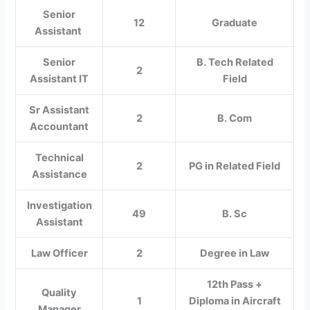
Senior
12
Graduate
Assistant
Senior
B. Tech Related
2
Assistant IT
Field
Sr Assistant
2
B. Com
Accountant
Technical
2
PG in Related Field
Assistance
Investigation
49
B. Sc
Assistant
Law Officer
2
Degree in Law
12th Pass +
Quality
1
Diploma in Aircraft
Manager