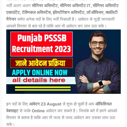
भर्ती अलग अलग
सीनियर असिस्टेंट, सीनियर असिस्टेंट IT, सीनियर असिस्टेंट
एकाउंटेंट, टेक्निकल असिस्टेंस, इंवेस्टीगेशन असिस्टेंट, लॉ ऑफिसर, क्वालिटी
मैनेजर
समेत अनेक पदों के लिए भर्ती निकाली है। आवेदन से जुड़ी जानकारी
आपको विस्तार से बता रहे है ताकि आप भी आवेदन कर लाभ उठा सके।
इन पदों के लिए
आवेदन 23 August
से शुरू हो चुकी है आप
ऑफिशियल
वेबसाइट
से जाके
Online
आवेदन कर सकते है। जिसके बारे में हमने आपको
विस्तार से बताया है ताकि आप भी जल्द से जल्द आवेदन कर उसका लाभ उठा
सके।