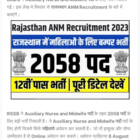
गई। इस लेख मे विस्तार से
राजस्थान ANM Recruitment
के बारे में
बताएंगे।
RSSB
ने
Auxiliary Nurse and Midwife पदों
के तहत
2058 पदों
के
लिए बड़ी भर्ती निकाली है। ये
Auxiliary Nurse and Midwife पदों
पदों के
लिए होगी जिसमे सिर्फ
महिलाये
आवेदन कर सकती है। जो भी इच्छुक और योग्य
उम्मीदवार है वो
Online
आवेदन कर सकते। आवेदन प्रक्रिया
8 August