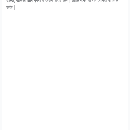
दोस्त, फॅमिली और ग्रुप
में जरुर शेयर करें | ताकि उन्हें भी यह जानकारी मिल
सके |