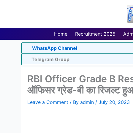
Skip
to
content
Home
Recruitment 2025
Adm
WhatsApp Channel
Telegram Group
RBI Officer Grade B Resul
ऑफिसर ग्रेड-बी का रिजल्ट हुआ 
Leave a Comment
/ By
admin
/
July 20, 2023