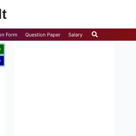
t
Search
ion Form
Question Paper
Salary
w
w