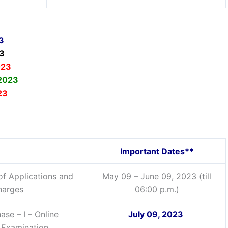
3
3
023
 2023
23
Important Dates**
of Applications and
May 09 – June 09, 2023 (till
harges
06:00 p.m.)
ase – I – Online
July 09, 2023
Examination