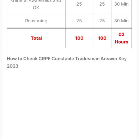
General Awareness and
25
25
30 Min
GK
Reasoning
25
25
30 Min
02
Total
100
100
Hours
How to Check CRPF Constable Tradesman Answer Key
2023