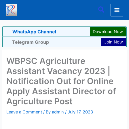
Skip
Search
to
content
WhatsApp Channel
Download Now
Telegram Group
Join Now
WBPSC Agriculture
Assistant Vacancy 2023 |
Notification Out for Online
Apply Assistant Director of
Agriculture Post
Leave a Comment
/ By
admin
/
July 17, 2023