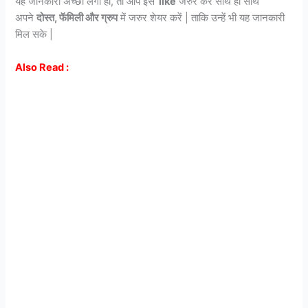
यह जानकारी अच्छी लगी हो, तो आप इस
like
जरुर करें साथ हीं साथ
अपने
दोस्त, फॅमिली और ग्रुप
में जरुर शेयर करें | ताकि उन्हें भी यह जानकारी
मिल सके |
Also Read :