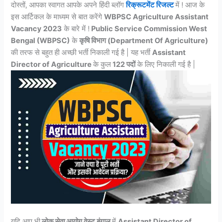
दोस्तों, आपका स्वागत आपके अपने हिंदी ब्लॉग
रिक्रूटमेंट रिजल्ट
में ! आज के
इस आर्टिकल के माध्यम से बात करेंगे
WBPSC Agriculture Assistant
Vacancy 2023
के बारे में !
Public Service Commission West
Bengal (WBPSC)
के
कृषि विभाग (Department Of Agriculture)
की तरफ से बहुत ही अच्छी भर्ती निकाली गई है | यह भर्ती
Assistant
Director of Agriculture
के कुल
122 पदों
के लिए निकाली गई है |
यदि आप भी
लोक सेवा आयोग वेस्ट बंगाल
में
Assistant Director of