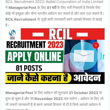
RCIL Recruitment 2023: Railtel Corporation of India Limited
ने
Managerial Post
के लिए
81 पदों
के लिए भर्ती निकाली है जिसके लिए
कोई भी इच्छुक और योग्य भारतीय आवेदन कर सकते है और लाभ उठा सकते हैं।
RCIL Recruitment
से जुड़ी सारी जानकारी हमने आपको विस्तार से बताई
हैं।
Managerial Post
के लिए आवेदन की शुरुआत
21 October 2023
से
शुरू हो चुका है और
11 November 2023
तक चलेगा। आवेदन के लिए जो
भी जरूरी जानकारी है वो हमने आपको विस्तार से दी है जिसे आपको आवेदन मे