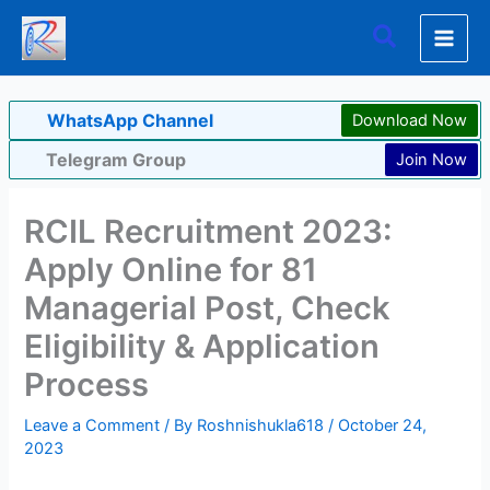
Skip
Search
to
content
WhatsApp Channel
Download Now
Telegram Group
Join Now
RCIL Recruitment 2023:
Apply Online for 81
Managerial Post, Check
Eligibility & Application
Process
Leave a Comment
/ By
Roshnishukla618
/
October 24,
2023