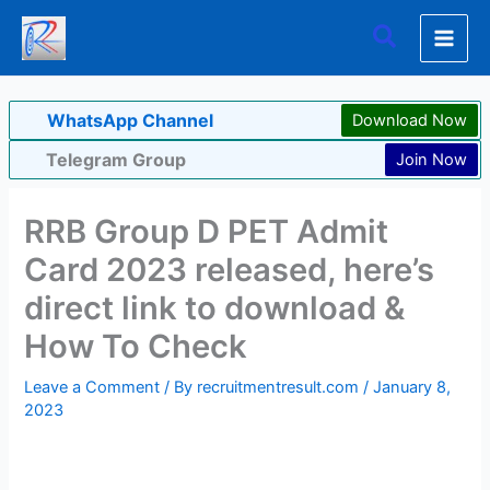
Skip
Search
to
content
WhatsApp Channel
Download Now
Telegram Group
Join Now
RRB Group D PET Admit
Card 2023 released, here’s
direct link to download &
How To Check
Leave a Comment
/ By
recruitmentresult.com
/
January 8,
2023