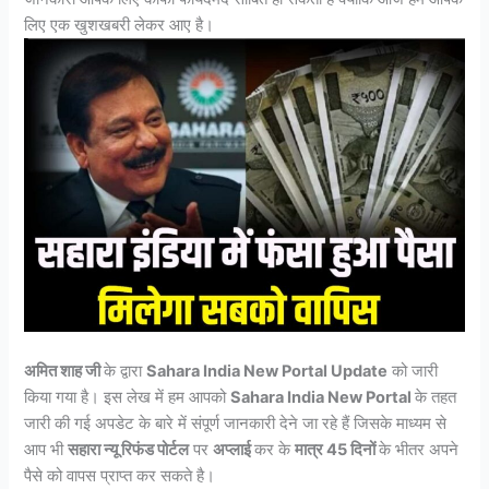
लिए एक खुशखबरी लेकर आए है।
अमित शाह जी
के द्वारा
Sahara India New Portal Update
को जारी
किया गया है। इस लेख में हम आपको
Sahara India New Portal
के तहत
जारी की गई अपडेट के बारे में संपूर्ण जानकारी देने जा रहे हैं जिसके माध्यम से
आप भी
सहारा न्यू रिफंड पोर्टल
पर
अप्लाई
कर के
मात्र 45 दिनों
के भीतर अपने
पैसे को वापस प्राप्त कर सकते है।