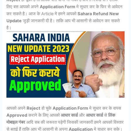
लिए बस आपको अपने
Application Form
मे सुधार कर के फिर से आवेदन
कर सकते है। आज के Article मे हमने आपको
Sahara
Refund
New
Update
जुड़ी जानकारी दी है। ताकि आप भी आसानी से आवेदन कर सकते
है।
आपको अपने
Reject
हो चुके
Application Form
मे सुधार कर के वापस
Approved
कराने के लिए आपको
आधार कार्ड
और
आधार कार्ड
से
लिंक
मोबाइल नंबर
आदि सब की जरूरत पड़ेगी जिसकी जानकारी हमने आपको विस्तार
से बताई हैं ताकि आप भी आसानी से अपना
Application
मे सुधार कर सके।