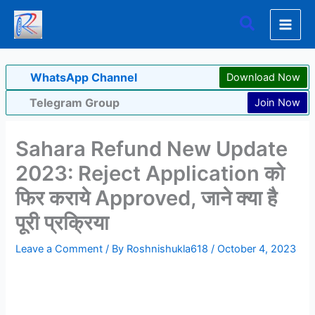
Skip
Search
to
content
WhatsApp Channel
Download Now
Telegram Group
Join Now
Sahara Refund New Update
2023: Reject Application को
फिर कराये Approved, जाने क्या है
पूरी प्रक्रिया
Leave a Comment
/ By
Roshnishukla618
/
October 4, 2023