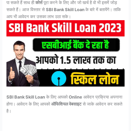
पा सकते हैं साथ ही
कोर्स
पूरा करने के लिए और जो खर्च है वो भी इसमें जोड़
सकते हैं। आज विस्तार से
SBI Bank Skill Loan
के बारे में बतायेंगे। ताकि
आप भी आवेदन कर उसका लाभ उठा सके।
SBI Bank Skill Loan
के लिए आपको
Online
आवेदन प्रक्रिया अपनाना
होगा। आवेदन के लिए आपको
ऑफिशियल वेबसाइट
से जाके आवेदन कर सकते
है।