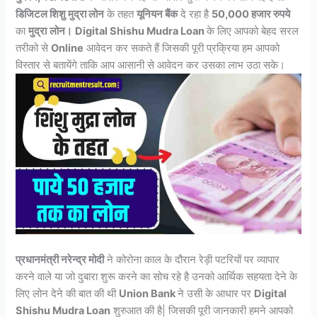
डिजिटल शिशु मुद्रा लोन
के तहत
यूनियन बैंक
दे रहा है
50,000 हजार रुपये
का
मुद्रा
लोन।
Digital Shishu Mudra Loan
के लिए आपको बेहद सरल
तरीको से
Online
आवेदन कर सकते हैं जिसकी पूरी प्रक्रिया हम आपको
विस्तार से बतायेंगे ताकि आप आसानी से आवेदन कर उसका लाभ उठा सके।
प्रधानमंत्री नरेन्द्र मोदी
ने कोरोना काल के दौरान रेड़ी पटरियों पर व्यापार
करने वाले या जो दुबारा शुरू करने का सोच रहे है उनको आर्थिक सहयता देने के
लिए लोन देने की बात की थी
Union Bank
ने उसी के आधार पर
D
igital
Shishu Mudra Loan
शुरुआत की है| जिसकी पूरी जानकारी हमने आपको