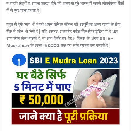
व शहरी क्षेत्रों में अपना शाखा होने की वजह से पूरे भारत में सबसे लोकप्रिय
बैंकों
में से एक माना जाता है |
बहुत से ऐसे लोग भी हैं जो अपने दैनिक जीवन की आपूर्ति या अन्य कामों के लिए
बैंक
से लोन भी लेते हैं | यदि आपका अकाउंट
स्टेट बैंक ऑफ इंडिया
में है और
आप लोन लेना चाहते हैं, तो आप सिर्फ घर बैठे 5 मिनट के अंदर
SBI E -
Mudra loan
के तहत
₹50000
तक का लोन प्राप्त कर सकते हैं |