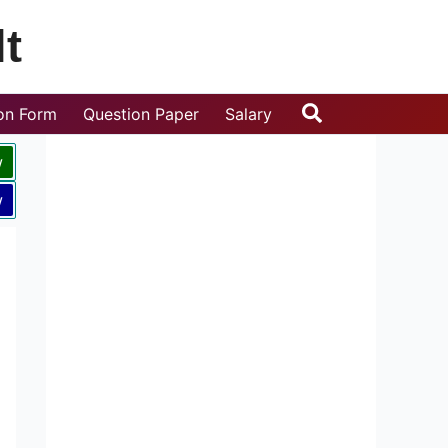
t
Search
ion Form
Question Paper
Salary
w
w