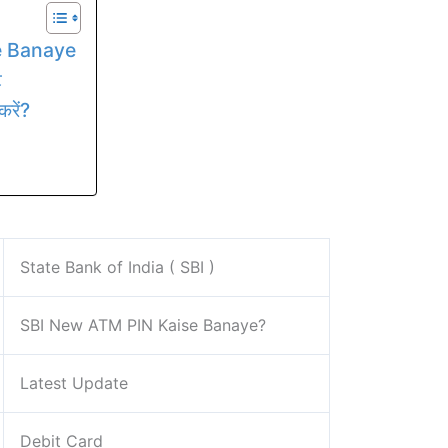
e Banaye
ट
करें?
State Bank of India ( SBI )
SBI New ATM PIN Kaise Banaye?
Latest Update
Debit Card