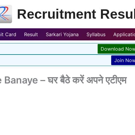
Recruitment Resul
it Card
Result
Sarkari Yojana
Syllabus
Applicat
Download No
Join No
naye – घर बैठे करें अपने एटीएम