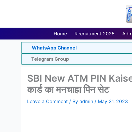
Skip
to
content
Home
Recruitment 2025
Adm
WhatsApp Channel
Telegram Group
SBI New ATM PIN Kaise Ba
कार्ड का मनचाहा पिन सेट
Leave a Comment
/ By
admin
/
May 31, 2023