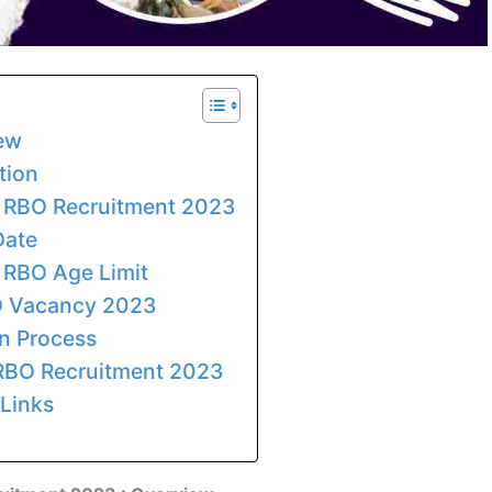
ew
tion
ia RBO Recruitment 2023
Date
a RBO Age Limit
BO Vacancy 2023
n Process
 RBO Recruitment 2023
Links