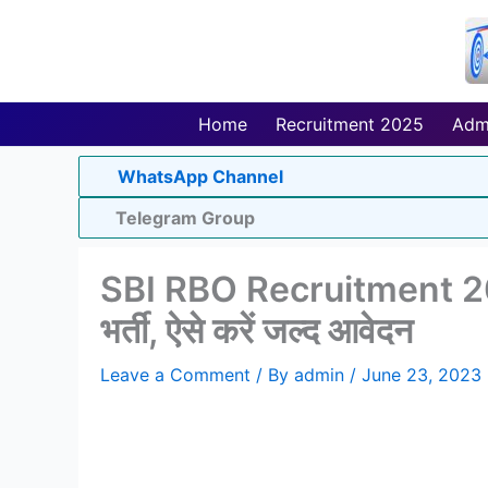
Skip
to
content
Home
Recruitment 2025
Adm
WhatsApp Channel
Telegram Group
SBI RBO Recruitment 2023
भर्ती, ऐसे करें जल्द आवेदन
Leave a Comment
/ By
admin
/
June 23, 2023