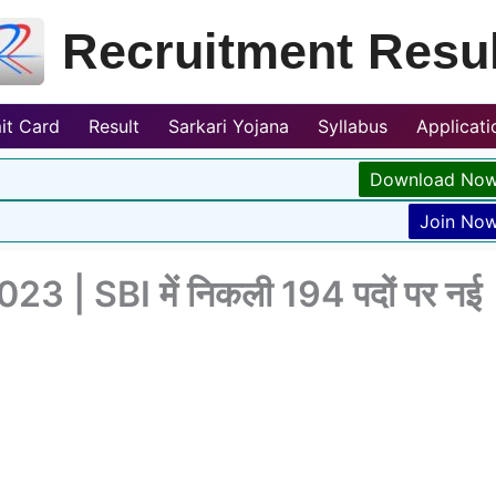
Recruitment Resul
it Card
Result
Sarkari Yojana
Syllabus
Applicat
Download No
Join No
 | SBI में निकली 194 पदों पर नई