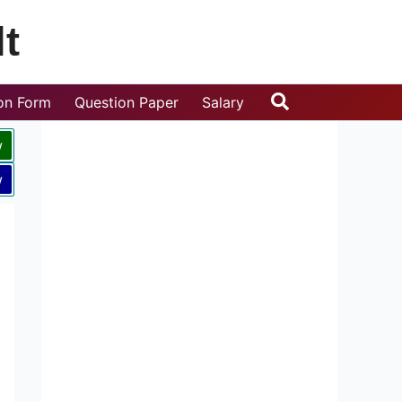
t
Search
ion Form
Question Paper
Salary
w
w