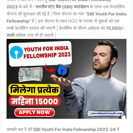
2023
के बारे में !
भारतीय स्टेट बैंक (SBI) फाउंडेशन
के तरफ एक फेल्लोशिप
योजना की शुरुआत की गई है | जिस योजना का नाम
“SBI Youth For India
Fellowship”
है | इस योजना के तहत NGO के माध्यम से युवाओं को एक
लम्बी फ़ेलोशिप प्रदान की जाएगी | फ़ेलोशिप के दौरान आवेदक को
15,000/-
रूपये
मासिक भत्ता भी दी जाएगी |
आपको बता दें की
SBI Youth For India Fellowship 2023-24
में