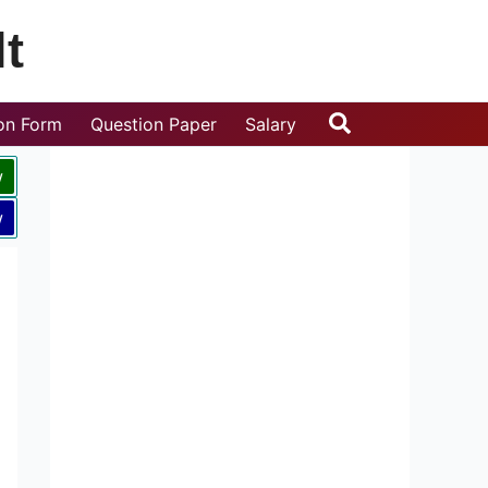
t
Search
ion Form
Question Paper
Salary
w
w