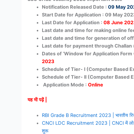
Notification Released Date :
09 May 20
Start Date for Application : 09 May 20
Last Date for Application :
08 June 202
Last date and time for making online f
Last date and time for generation of off
Last date for payment through Challan 
Dates of ‘Window for Application Form 
2023
Schedule of Tier- I (Computer Based E
Schedule of Tier- II (Computer Based E
Application Mode :
Online
यह भी पढ़ें |
RBI Grade B Recruitment 2023 | भारतीय रिज़र्व ब
CNCI LDC Recruitment 2023 | CNCI में लोअर डि
शुरू