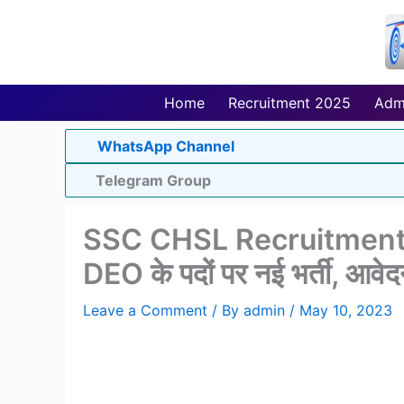
Skip
to
content
Home
Recruitment 2025
Adm
WhatsApp Channel
Telegram Group
SSC CHSL Recruitment 2
DEO के पदों पर नई भर्ती, आवेदन
Leave a Comment
/ By
admin
/
May 10, 2023