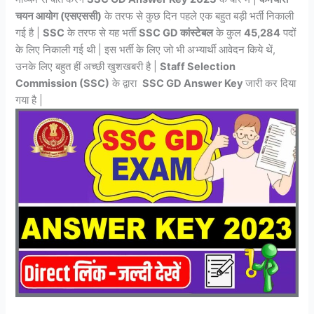
चयन आयोग (एसएससी)
के तरफ से कुछ दिन पहले एक बहुत बड़ी भर्ती निकाली
गई है |
SSC
के तरफ से यह भर्ती
SSC GD कांस्टेबल
के कुल
45,284
पदों
के लिए निकाली गई थी | इस भर्ती के लिए जो भी अभ्यार्थी आवेदन किये थें,
उनके लिए बहुत हीं अच्छी खुशखबरी है |
Staff Selection
Commission (SSC)
के द्वारा
SSC GD Answer Key
जारी कर दिया
गया है |