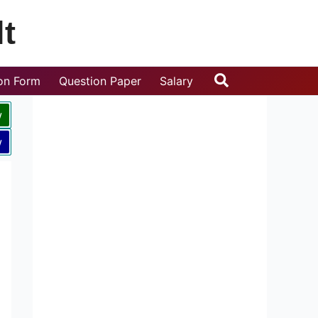
t
Search
ion Form
Question Paper
Salary
w
w