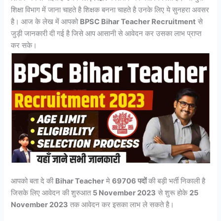
शिक्षा विभाग में जाना चाहते है शिक्षक बनना चाहते है उनके लिए ये सुनहरा अवसर
है। आज के लेख में आपको
BPSC Bihar Teacher Recruitment
से
जुड़ी जानकारी दी गई है जिसे आप आसानी से आवेदन कर उसका लाभ प्राप्त
कर सके।
आपको बता दे की
Bihar Teacher
मे
69706 पदों
की बड़ी भर्ती निकाली है
जिसके लिए आवेदन की शुरुआत
5 November 2023
से शुरू होके
25
November 2023
तक आवेदन कर इसका लाभ ले सकते है।