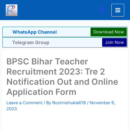
Skip
Search
to
content
WhatsApp Channel
Download Now
Telegram Group
Join Now
BPSC Bihar Teacher
Recruitment 2023: Tre 2
Notification Out and Online
Application Form
Leave a Comment
/ By
Roshnishukla618
/
November 6,
2023