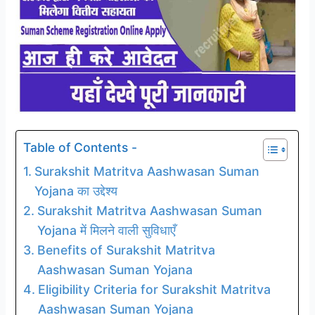
Table of Contents -
Surakshit Matritva Aashwasan Suman
Yojana का उद्देश्य
Surakshit Matritva Aashwasan Suman
Yojana में मिलने वाली सुविधाएँ
Benefits of Surakshit Matritva
Aashwasan Suman Yojana
Eligibility Criteria for Surakshit Matritva
Aashwasan Suman Yojana