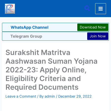
Skip
Search
to
content
WhatsApp Channel
Download Now
Telegram Group
Join Now
Surakshit Matritva
Aashwasan Suman Yojana
2022-23: Apply Online,
Eligibility Criteria and
Required Documents
Leave a Comment
/ By
admin
/
December 29, 2022