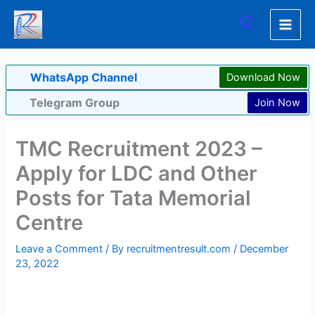
Skip
Search
to
content
WhatsApp Channel
Download Now
Telegram Group
Join Now
TMC Recruitment 2023 –
Apply for LDC and Other
Posts for Tata Memorial
Centre
Leave a Comment
/ By
recruitmentresult.com
/
December
23, 2022