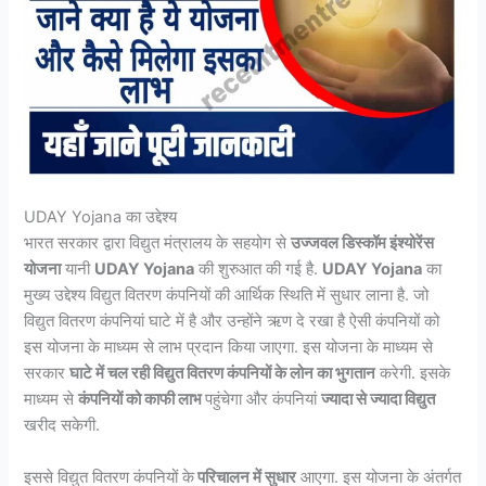
UDAY Yojana का उद्देश्य
भारत सरकार द्वारा विद्युत मंत्रालय के सहयोग से
उज्जवल डिस्कॉम इंश्योरेंस
योजना
यानी
UDAY Yojana
की शुरुआत की गई है.
UDAY Yojana
का
मुख्य उद्देश्य विद्युत वितरण कंपनियों की आर्थिक स्थिति में सुधार लाना है. जो
विद्युत वितरण कंपनियां घाटे में है और उन्होंने ऋण दे रखा है ऐसी कंपनियों को
इस योजना के माध्यम से लाभ प्रदान किया जाएगा. इस योजना के माध्यम से
सरकार
घाटे में चल रही विद्युत वितरण कंपनियों के लोन का भुगतान
करेगी. इसके
माध्यम से
कंपनियों को काफी लाभ
पहुंचेगा और कंपनियां
ज्यादा से ज्यादा विद्युत
खरीद सकेगी.
इससे विद्युत वितरण कंपनियों के
परिचालन में सुधार
आएगा. इस योजना के अंतर्गत