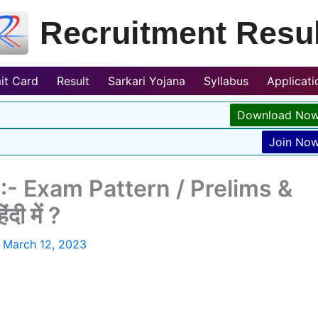
Recruitment Resul
it Card
Result
Sarkari Yojana
Syllabus
Applicat
Download No
Join No
- Exam Pattern / Prelims &
ी में ?
/
March 12, 2023