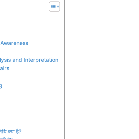
t Awareness
lysis and Interpretation
airs
3
थि क्या है?