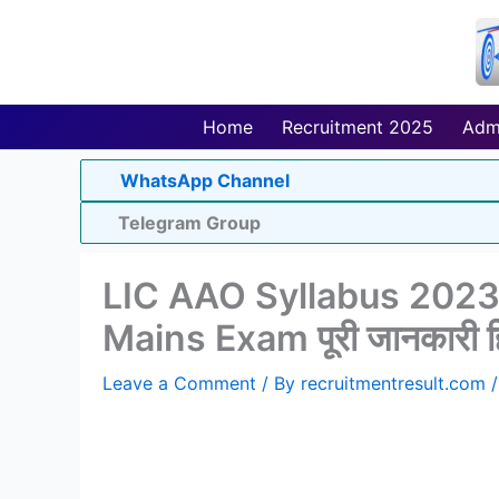
Skip
to
content
Home
Recruitment 2025
Adm
WhatsApp Channel
Telegram Group
LIC AAO Syllabus 2023:
Mains Exam पूरी जानकारी हिंद
Leave a Comment
/ By
recruitmentresult.com