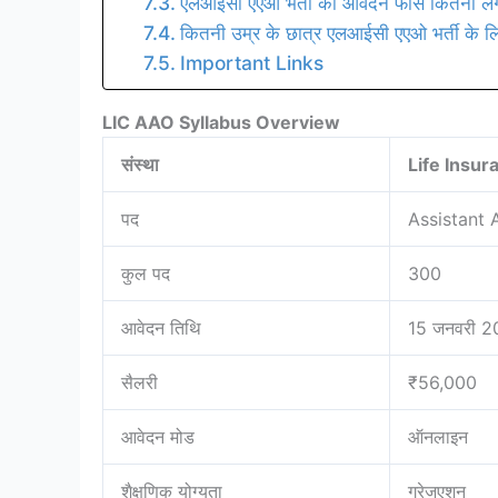
एलआईसी एएओ भर्ती की आवेदन फीस कितनी लग
कितनी उम्र के छात्र एलआईसी एएओ भर्ती के ल
Important Links
LIC AAO Syllabus Overview
संस्था
Life Insur
पद
Assistant 
कुल पद
300
आवेदन तिथि
15 जनवरी 2
सैलरी
₹56,000
आवेदन मोड
ऑनलाइन
शैक्षणिक योग्यता
ग्रेजुएशन