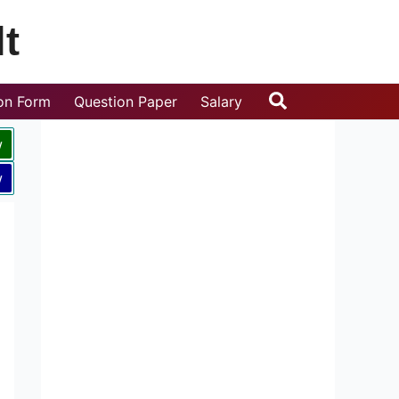
t
Search
ion Form
Question Paper
Salary
w
w