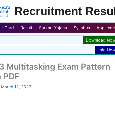
Recruitment Resul
it Card
Result
Sarkari Yojana
Syllabus
Applicat
Download No
Join No
 Multitasking Exam Pattern
n PDF
/
March 12, 2023