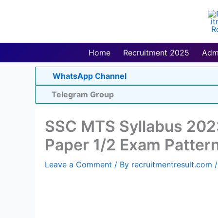
Skip
to
content
Home
Recruitment 2025
Adm
WhatsApp Channel
Telegram Group
SSC MTS Syllabus 2023
Paper 1/2 Exam Patter
Leave a Comment
/ By
recruitmentresult.com