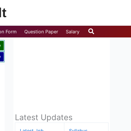
t
Search
ion Form
Question Paper
Salary
w
w
Latest Updates
Latest Job
Syllabus