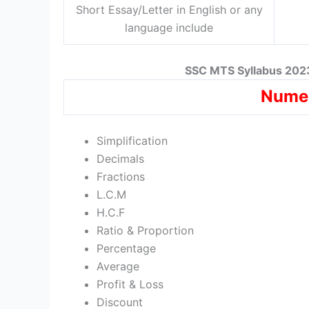
Short Essay/Letter in English or any
language include
SSC MTS Syllabus 2023
Numer
Simplification
Decimals
Fractions
L.C.M
H.C.F
Ratio & Proportion
Percentage
Average
Profit & Loss
Discount