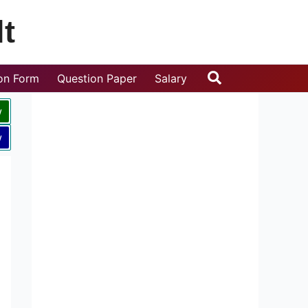
t
Search
ion Form
Question Paper
Salary
w
w