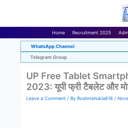
Skip
to
content
Home
Recruitment 2025
Adm
WhatsApp Channel
Telegram Group
UP Free Tablet Smartph
2023: यूपी फ्री टैबलेट और मोब
Leave a Comment
/ By
Roshnishukla618
/
Nove