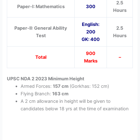
2.5
Paper-I: Mathematics
300
Hours
English:
Paper-II: General Ability
2.5
200
Test
Hours
GK: 400
900
Total
–
Marks
UPSC NDA 2 2023 Minimum Height
Armed Forces:
157 cm
(Gorkhas: 152 cm)
Flying Branch:
163 cm
A 2 cm allowance in height will be given to
candidates below 18 yrs at the time of examination