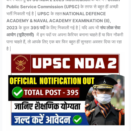
Public Service Commission (UPSC)
के तरफ से बहुत हीं अच्छी
भर्ती निकाली गई है |
UPSC
के तहत
NATIONAL DEFENCE
ACADEMY & NAVAL ACADEMY EXAMINATION (II),
2023
के कुल
395 पदों
के लिए निकाली गई है | यदि आप भी
संघ लोक सेवा
आयोग (यूपीएससी)
में इन पदों पर अपना कैरियर बनाना चाहते हैं या फिर नौकरी
पाना चाहते हैं, तो आपके लिए एक बार फिर बहुत हीं सुनहरा अवसर दिया जा रहा
है |