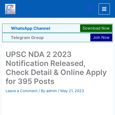
Skip
Search
to
content
WhatsApp Channel
Download Now
Telegram Group
Join Now
UPSC NDA 2 2023
Notification Released,
Check Detail & Online Apply
for 395 Posts
Leave a Comment
/ By
admin
/
May 21, 2023