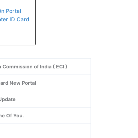
On Portal
oter ID Card
n Commission of India ( ECI )
ard New Portal
 Update
ne Of You.