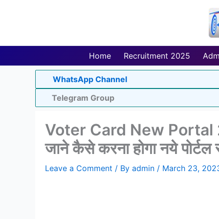
Skip
to
content
Home
Recruitment 2025
Adm
WhatsApp Channel
Telegram Group
Voter Card New Portal 202
जाने कैसे करना होगा नये पोर्टल 
Leave a Comment
/ By
admin
/
March 23, 202