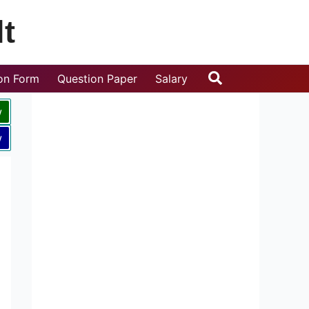
t
Search
ion Form
Question Paper
Salary
w
w