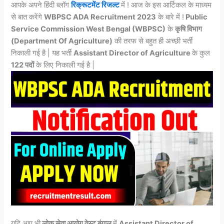
आपके अपने हिंदी ब्लॉग
रिक्रूटमेंट रिजल्ट
में ! आज के इस आर्टिकल के माध्यम
से बात करेंगे
WBPSC ADA Recruitment 2023
के बारे में !
Public
Service Commission West Bengal (WBPSC)
के
कृषि विभाग
(Department Of Agriculture)
की तरफ से बहुत ही अच्छी भर्ती
निकाली गई है | यह भर्ती
Assistant Director of Agriculture
के कुल
122 पदों
के लिए निकाली गई है |
यदि आप भी
लोक सेवा आयोग वेस्ट बंगाल
में
Assistant Director of