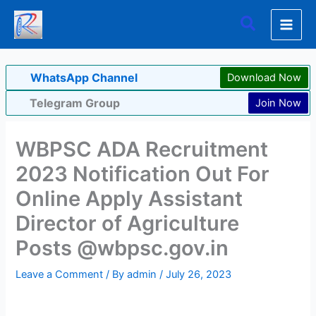
Skip
Search
to
content
WhatsApp Channel
Download Now
Telegram Group
Join Now
WBPSC ADA Recruitment
2023 Notification Out For
Online Apply Assistant
Director of Agriculture
Posts @wbpsc.gov.in
Leave a Comment
/ By
admin
/
July 26, 2023