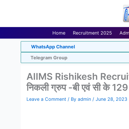
Skip
to
content
Home
Recruitment 2025
Adm
WhatsApp Channel
Telegram Group
AIIMS Rishikesh Recruitm
निकली ग्रुप -बी एवं सी के 12
Leave a Comment
/ By
admin
/
June 28, 2023