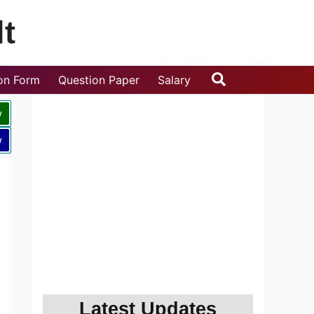
t
Search
ion Form
Question Paper
Salary
w
w
Latest Updates