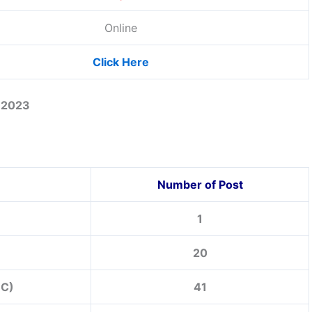
Online
Click Here
t 2023
Number of Post
1
20
 C)
41