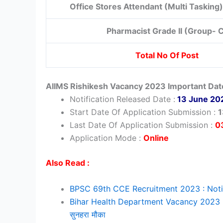
Office Stores Attendant (Multi Tasking
Pharmacist Grade II (Group- 
Total No Of Post
AIIMS Rishikesh Vacancy 2023 Important Dat
Notification Released Date :
13 June 20
Start Date Of Application Submission :
1
Last Date Of Application Submission :
0
Application Mode :
O
nline
Also Read :
BPSC 69th CCE Recruitment 2023 : Notif
Bihar Health Department Vacancy 2023 | बिहार स
सुनहरा मौका