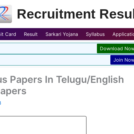
Recruitment Resul
it Card
Result
Sarkari Yojana
Syllabus
Applicat
Download No
Join No
s Papers In Telugu/English
apers
3