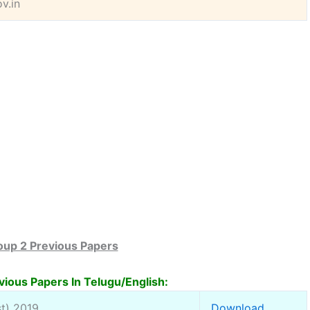
v.in
up 2 Previous Papers
ious Papers In Telugu/English:
t) 2019
Download