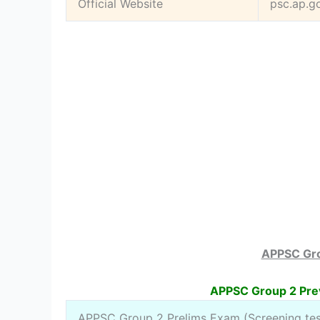
Official Website
psc.ap.go
APPSC Gro
APPSC Group 2 Prev
APPSC Group 2 Prelims Exam (Screening tes