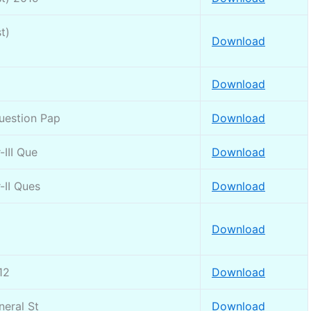
t)
Download
Download
uestion Pap
Download
III Que
Download
-II Ques
Download
Download
12
Download
neral St
Download