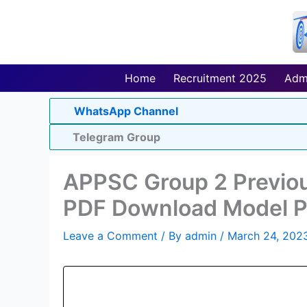
Skip
to
content
Home
Recruitment 2025
Adm
WhatsApp Channel
Telegram Group
APPSC Group 2 Previou
PDF Download Model P
Leave a Comment
/ By
admin
/
March 24, 202