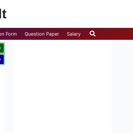
t
Search
ion Form
Question Paper
Salary
w
w