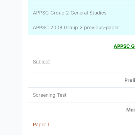
APPSC Group 2 General Studies
APPSC 2008 Group 2 previous-paper
APPSC Gr
Subject
Prel
Screening Test
Mai
Paper I