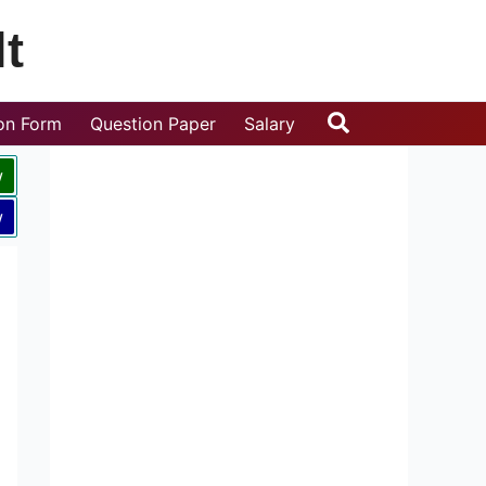
t
Search
ion Form
Question Paper
Salary
w
w