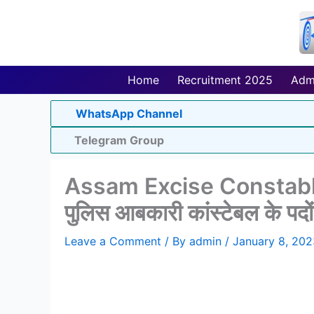
Skip
to
content
Home
Recruitment 2025
Adm
WhatsApp Channel
Telegram Group
Assam Excise Constabl
पुलिस आबकारी कांस्टेबल के पदों
Leave a Comment
/ By
admin
/
January 8, 202