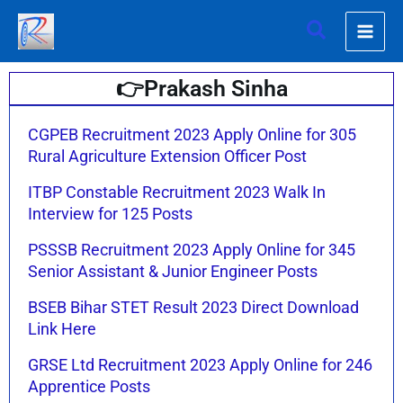
Skip
Search
to
content
👉
Prakash Sinha
Page
Page
Page
Page
Page
Page
Page
CGPEB Recruitment 2023 Apply Online for 305
Rural Agriculture Extension Officer Post
ITBP Constable Recruitment 2023 Walk In
Interview for 125 Posts
PSSSB Recruitment 2023 Apply Online for 345
Senior Assistant & Junior Engineer Posts
BSEB Bihar STET Result 2023 Direct Download
Link Here
GRSE Ltd Recruitment 2023 Apply Online for 246
Apprentice Posts