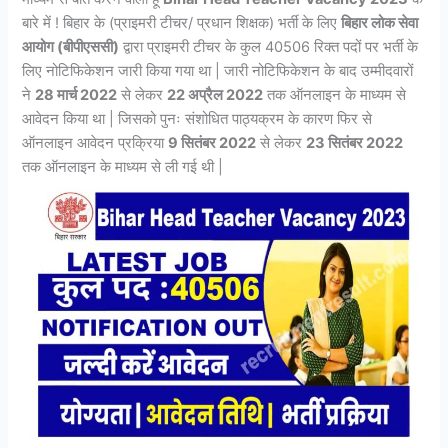
बारे में ! बिहार के (प्राइमरी टीचर/ प्रधान शिक्षक) भर्ती के लिए
बिहार लोक सेवा
आयोग (बीपीएससी)
द्वारा प्राइमरी टीचर के कुल 40506 रिक्त पदों पर भर्ती के
लिए नोटिफिकेशन जारी किया गया था | जारी नोटिफिकेशन के बाद उम्मीदवारों
ने
28 मार्च 2022
से लेकर
22 अप्रैल 2022
तक ऑनलाइन के माध्यम से
आवेदन किया था | जिसको पुनः संशोधित पाठ्यक्रम के कारण फिर से
ऑनलाइन आवेदन प्रक्रिया
9 सितंबर 2022
से लेकर
23 सितंबर 2022
तक ऑनलाइन के माध्यम से ली गई थी |