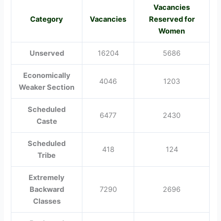
Vacancies
Category
Vacancies
Reserved for
Women
Unserved
16204
5686
Economically
4046
1203
Weaker Section
Scheduled
6477
2430
Caste
Scheduled
418
124
Tribe
Extremely
Backward
7290
2696
Classes