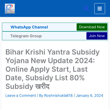
Skip
Search
to
content
WhatsApp Channel
Download Now
Telegram Group
Join Now
Bihar Krishi Yantra Subsidy
Yojana New Update 2024:
Online Apply Start, Last
Date, Subsidy List 80%
Subsidy खरीद
Leave a Comment
/ By
Roshnishukla618
/
January 6, 2024