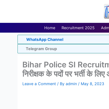
Skip
to
content
Home
Recruitment 2025
Adm
WhatsApp Channel
Telegram Group
Bihar Police SI Recruitme
निरीक्षक के पदों पर भर्ती के लि
Leave a Comment
/ By
admin
/
May 8, 2023