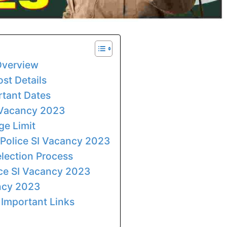
 Overview
st Details
rtant Dates
I Vacancy 2023
ge Limit
r Police SI Vacancy 2023
election Process
ice SI Vacancy 2023
ancy 2023
 Important Links