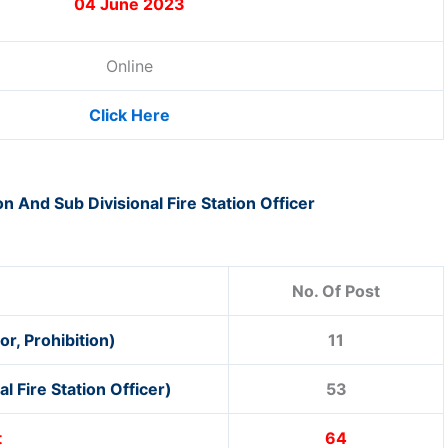
04 June 2023
Online
Click Here
on And Sub Divisional Fire Station Officer
No. Of Post
ctor, Prohibition)
11
nal Fire Station Officer)
53
t
64