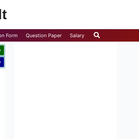
t
Search
ion Form
Question Paper
Salary
w
w