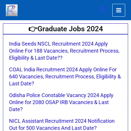
Skip
Search
to
content
👉Graduate Jobs 2024
Page
Page
Page
Page
India Seeds NSCL Recruitment 2024 Apply
Online For 188 Vacancies, Recruitment Process,
Eligibility & Last Date??
COAL India Recruitment 2024 Apply Online For
640 Vacancies, Recruitment Process, Eligibility &
Last Date?
Odisha Police Constable Vacancy 2024 Apply
Online for 2080 OSAP IRB Vacancies & Last
Date?
NICL Assistant Recruitment 2024 Notification
Out for 500 Vacancies And Last Date?