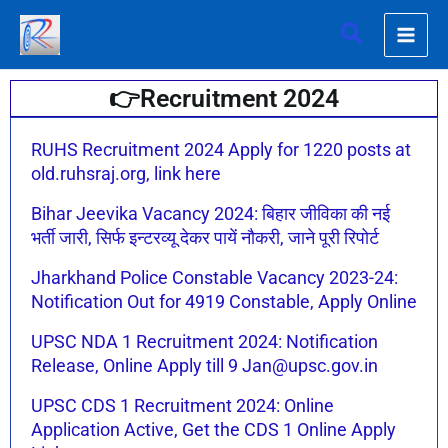
Skip
Search
to
content
👉Recruitment 2024
Page
Page
Page
Page
Page
Page
RUHS Recruitment 2024 Apply for 1220 posts at
old.ruhsraj.org, link here
Bihar Jeevika Vacancy 2024: बिहार जीविका की नई
भर्ती जारी, सिर्फ इन्टरव्यू देकर पायें नौकरी, जाने पूरी रिपोर्ट
Jharkhand Police Constable Vacancy 2023-24:
Notification Out for 4919 Constable, Apply Online
UPSC NDA 1 Recruitment 2024: Notification
Release, Online Apply till 9 Jan@upsc.gov.in
UPSC CDS 1 Recruitment 2024: Online
Application Active, Get the CDS 1 Online Apply