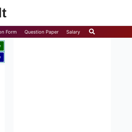
t
Search
ion Form
Question Paper
Salary
w
w