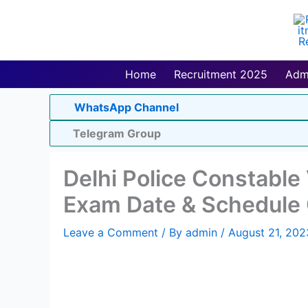
Skip
to
content
Home
Recruitment 2025
Adm
WhatsApp Channel
Telegram Group
Delhi Police Constable
Exam Date & Schedule 
Leave a Comment
/ By
admin
/
August 21, 202