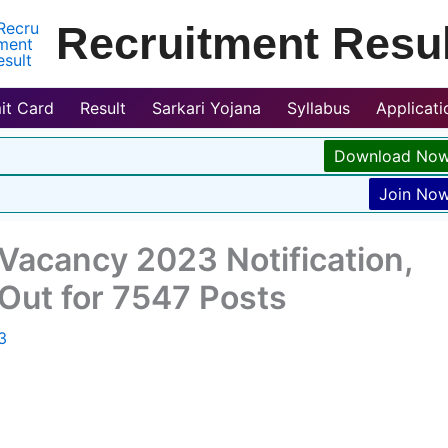
Recruitment Resul
it Card
Result
Sarkari Yojana
Syllabus
Applicat
Download No
Join No
 Vacancy 2023 Notification,
Out for 7547 Posts
3