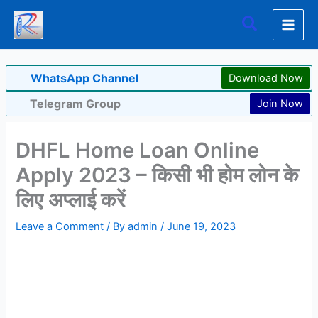
Skip
Search
to
content
WhatsApp Channel
Download Now
Telegram Group
Join Now
DHFL Home Loan Online
Apply 2023 – किसी भी होम लोन के
लिए अप्लाई करें
Leave a Comment
/ By
admin
/
June 19, 2023