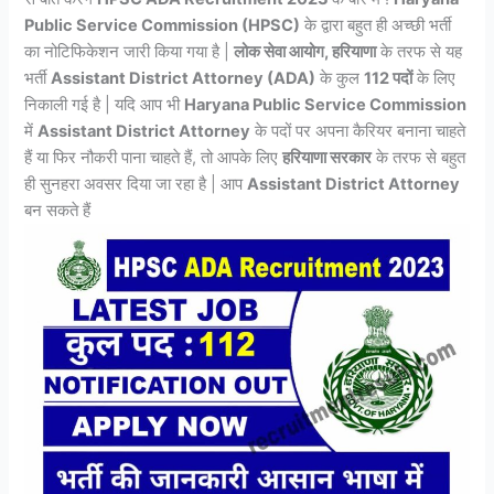
Public Service Commission (HPSC)
के द्वारा बहुत ही अच्छी भर्ती
का नोटिफिकेशन जारी किया गया है |
लोक सेवा आयोग, हरियाणा
के तरफ से यह
भर्ती
Assistant District Attorney (ADA)
के कुल
112 पदों
के लिए
निकाली गई है | यदि आप भी
Haryana Public Service Commission
में
Assistant District Attorney
के पदों पर अपना कैरियर बनाना चाहते
हैं या फिर नौकरी पाना चाहते हैं, तो आपके लिए
हरियाणा सरकार
के तरफ से बहुत
ही सुनहरा अवसर दिया जा रहा है | आप
Assistant District Attorney
बन सकते हैं