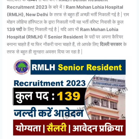
Recruitment 2023
के बारे में !
Ram Mohan Lohia Hospital
(RMLH), New Delhi
के तरफ से बहुत हीं अच्छी भर्ती निकाली गई है | राम
मोहन लोहिया हॉस्पिटल के द्वारा निकाली गयी यह भर्ती वरिष्ट निवासी के कुल
139 पदों
के लिए निकाली गई है | यदि आप भी
Ram Mohan Lohia
Hospital (RMLH)
में
Senior Resident
के पदों पर अपना कैरियर
बनाना चाहते हैं या फिर नौकरी पाना चाहते हैं, तो आपके लिए
दिल्ली सरकार
के
तरफ से बहुत ही सुनहरा अवसर दिया जा रहा है |