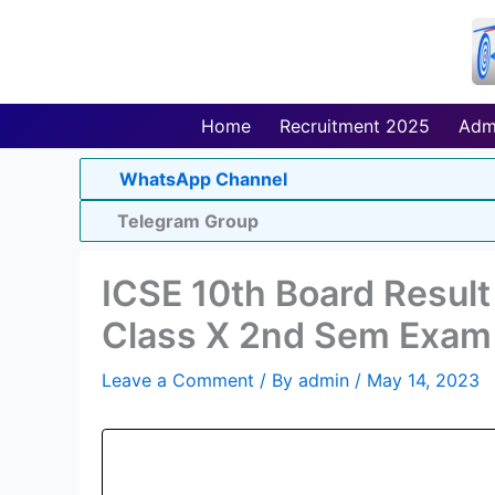
Skip
to
content
Home
Recruitment 2025
Adm
WhatsApp Channel
Telegram Group
ICSE 10th Board Resul
Class X 2nd Sem Exam
Leave a Comment
/ By
admin
/
May 14, 2023