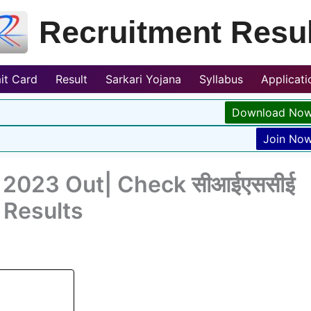
Recruitment Resul
it Card
Result
Sarkari Yojana
Syllabus
Applicat
Download No
Join No
t 2023 Out| Check सीआईएससीई
 Results