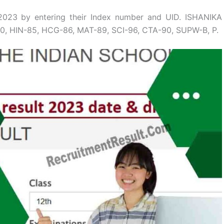
 2023 by entering their Index number and UID. ISHANIKA
0, HIN-85, HCG-86, MAT-89, SCI-96, CTA-90, SUPW-B, P.