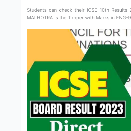
Students can check their ICSE 10th Results
MALHOTRA is the Topper with Marks in ENG-9