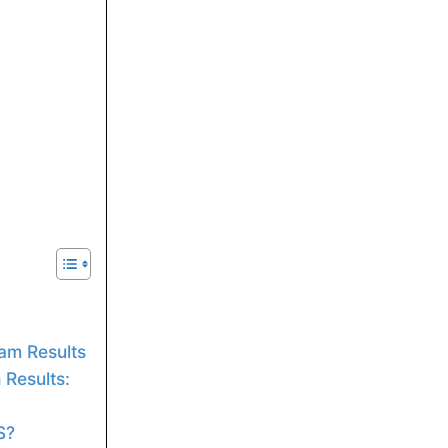
am Results
 Results:
S?