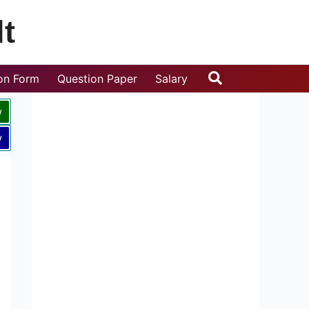
t
Search
ion Form
Question Paper
Salary
w
w