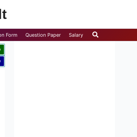
t
Search
ion Form
Question Paper
Salary
w
w